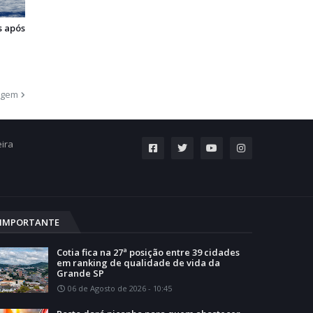
s após
agem
eira
IMPORTANTE
Cotia fica na 27ª posição entre 39 cidades
em ranking de qualidade de vida da
Grande SP
06 de Agosto de 2026 - 10:45