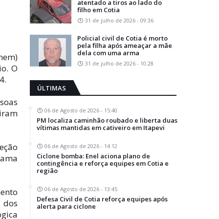
atentado a tiros ao lado do
filho em Cotia
31 de julho de 2026 - 09:36
Policial civil de Cotia é morto
pela filha após ameaçar a mãe
dela com uma arma
Enem)
31 de julho de 2026 - 10:28
io. O
4.
ÚLTIMAS
ssoas
06 de Agosto de 2026 - 15:40
eiram
PM localiza caminhão roubado e liberta duas
vítimas mantidas em cativeiro em Itapevi
leção
06 de Agosto de 2026 - 14:12
Ciclone bomba: Enel aciona plano de
grama
contingência e reforça equipes em Cotia e
região
06 de Agosto de 2026 - 13:45
ento
Defesa Civil de Cotia reforça equipes após
a dos
alerta para ciclone
ógica