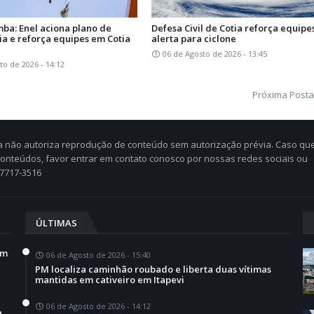
mba: Enel aciona plano de
Defesa Civil de Cotia reforça equipe
ia e reforça equipes em Cotia
alerta para ciclone
06 de Agosto de 2026 - 13:45
to de 2026 - 14:12
Próxima Post
Cia não autoriza reprodução de conteúdo sem autorização prévia. Caso qu
 conteúdos, favor entrar em contato conosco por nossas redes sociais ou
97717-3516
ÚLTIMAS
em
06 de Agosto de 2026 - 15:40
PM localiza caminhão roubado e liberta duas vítimas
mantidas em cativeiro em Itapevi
06 de Agosto de 2026 - 14:12
a