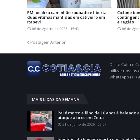
PM localiza caminhão roubado e liberta
Ciclone bo
duas vítimas mantidas em cativeiro em
contingênc
Itapevi
e região
06 de Agosto de 2026 - 15:40
06 de Agos
Postagem Anterior
O site Cotia e 
utilizar nossos
WhatsApp (11) 
MAIS LIDAS DA SEMANA
Pai é morto e filho de 10 anos é baleado 
ataque a tiros em Cotia
31 de julho de 2026 - 08:57
Identificado homem morto em atentado 