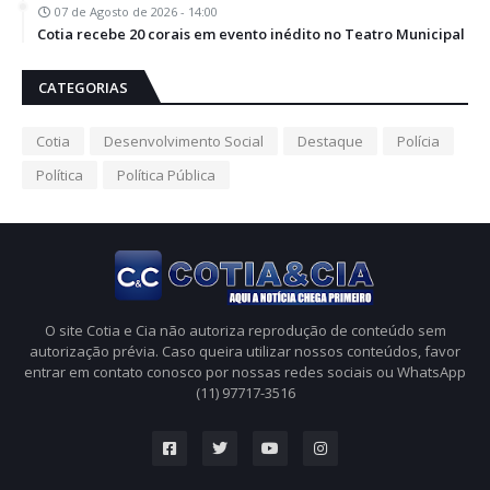
07 de Agosto de 2026 - 14:00
Cotia recebe 20 corais em evento inédito no Teatro Municipal
CATEGORIAS
Cotia
Desenvolvimento Social
Destaque
Polícia
Política
Política Pública
O site Cotia e Cia não autoriza reprodução de conteúdo sem
autorização prévia. Caso queira utilizar nossos conteúdos, favor
entrar em contato conosco por nossas redes sociais ou WhatsApp
(11) 97717-3516