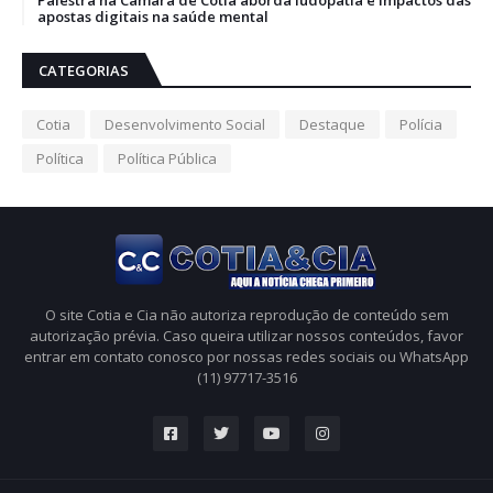
Palestra na Câmara de Cotia aborda ludopatia e impactos das
apostas digitais na saúde mental
CATEGORIAS
Cotia
Desenvolvimento Social
Destaque
Polícia
Política
Política Pública
O site Cotia e Cia não autoriza reprodução de conteúdo sem
autorização prévia. Caso queira utilizar nossos conteúdos, favor
entrar em contato conosco por nossas redes sociais ou WhatsApp
(11) 97717-3516