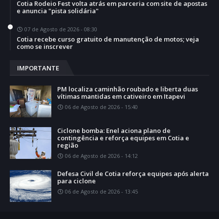
Cotia Rodeio Fest volta atrás em parceria com site de apostas
e anuncia "pista solidária"
07 de Agosto de 2026 - 08:30
Cotia recebe curso gratuito de manutenção de motos; veja
como se inscrever
IMPORTANTE
PM localiza caminhão roubado e liberta duas
vítimas mantidas em cativeiro em Itapevi
06 de Agosto de 2026 - 15:40
Ciclone bomba: Enel aciona plano de
contingência e reforça equipes em Cotia e
região
06 de Agosto de 2026 - 14:12
Defesa Civil de Cotia reforça equipes após alerta
para ciclone
06 de Agosto de 2026 - 13:45