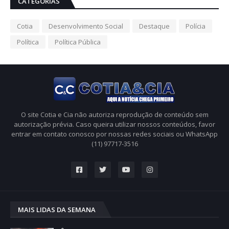
CATEGORIAS
Cotia
Desenvolvimento Social
Destaque
Polícia
Política
Política Pública
O site Cotia e Cia não autoriza reprodução de conteúdo sem
autorização prévia. Caso queira utilizar nossos conteúdos, favor
entrar em contato conosco por nossas redes sociais ou WhatsApp
(11) 97717-3516
MAIS LIDAS DA SEMANA