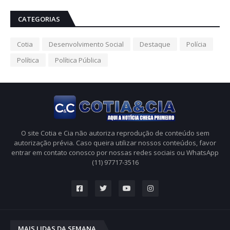
CATEGORIAS
Cotia
Desenvolvimento Social
Destaque
Polícia
Política
Política Pública
O site Cotia e Cia não autoriza reprodução de conteúdo sem
autorização prévia. Caso queira utilizar nossos conteúdos, favor
entrar em contato conosco por nossas redes sociais ou WhatsApp
(11) 97717-3516
MAIS LIDAS DA SEMANA