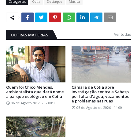
Categorias
Cotia
Destaque
Música
Ver todas
OUTRAS MATÉRIAS
Quem foi Chico Mendes,
Câmara de Cotia abre
ambientalista que dará nome
investigação contra a Sabesp
a parque ecológico em Cotia
por falta d’água, vazamentos
e problemas nas ruas
06 de Agosto de 2026 - 08:30
05 de Agosto de 2026 - 14:00