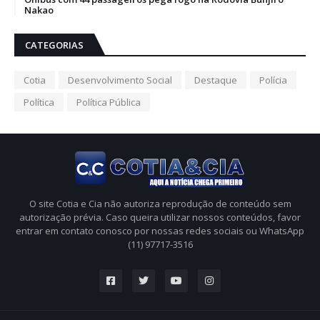
Nakao
CATEGORIAS
Cotia
Desenvolvimento Social
Destaque
Polícia
Política
Política Pública
O site Cotia e Cia não autoriza reprodução de conteúdo sem
autorização prévia. Caso queira utilizar nossos conteúdos, favor
entrar em contato conosco por nossas redes sociais ou WhatsApp
(11) 97717-3516