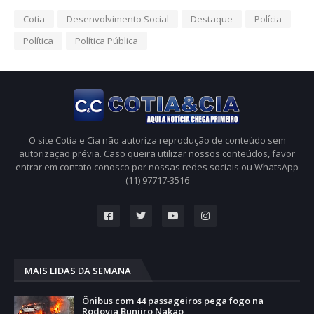
Cotia
Desenvolvimento Social
Destaque
Polícia
Política
Política Pública
O site Cotia e Cia não autoriza reprodução de conteúdo sem
autorização prévia. Caso queira utilizar nossos conteúdos, favor
entrar em contato conosco por nossas redes sociais ou WhatsApp
(11) 97717-3516
MAIS LIDAS DA SEMANA
Ônibus com 44 passageiros pega fogo na
Rodovia Bunjiro Nakao