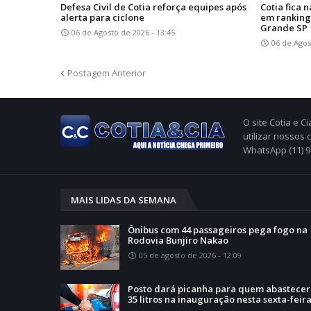
Defesa Civil de Cotia reforça equipes após
Cotia fica 
alerta para ciclone
em ranking
Grande SP
06 de Agosto de 2026 - 13:45
06 de Agos
Postagem Anterior
O site Cotia e 
utilizar nossos
WhatsApp (11) 
MAIS LIDAS DA SEMANA
Ônibus com 44 passageiros pega fogo na
Rodovia Bunjiro Nakao
05 de agosto de 2026 - 12:09
Posto dará picanha para quem abastecer
35 litros na inauguração nesta sexta-feir