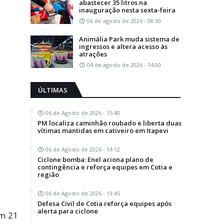
abastecer 35 litros na
inauguração nesta sexta-feira
06 de agosto de 2026 - 08:30
Animália Park muda sistema de
ingressos e altera acesso às
atrações
04 de agosto de 2026 - 14:00
ÚLTIMAS
06 de Agosto de 2026 - 15:40
PM localiza caminhão roubado e liberta duas
vítimas mantidas em cativeiro em Itapevi
06 de Agosto de 2026 - 14:12
Ciclone bomba: Enel aciona plano de
contingência e reforça equipes em Cotia e
região
06 de Agosto de 2026 - 13:45
Defesa Civil de Cotia reforça equipes após
alerta para ciclone
km 21