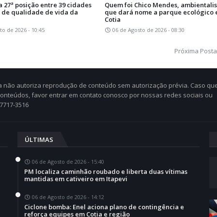
na 27ª posição entre 39 cidades
Quem foi Chico Mendes, ambientalis
 de qualidade de vida da
que dará nome a parque ecológico
Cotia
to de 2026 - 10:45
06 de Agosto de 2026 - 08:30
Próxima Post
Cia não autoriza reprodução de conteúdo sem autorização prévia. Caso qu
 conteúdos, favor entrar em contato conosco por nossas redes sociais ou
97717-3516
ÚLTIMAS
06 de Agosto de 2026 - 15:40
PM localiza caminhão roubado e liberta duas vítimas
mantidas em cativeiro em Itapevi
06 de Agosto de 2026 - 14:12
Ciclone bomba: Enel aciona plano de contingência e
a
reforça equipes em Cotia e região