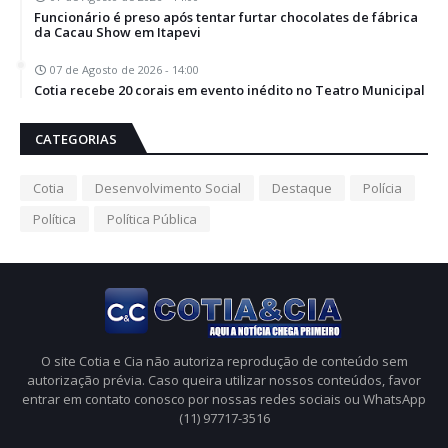
Funcionário é preso após tentar furtar chocolates de fábrica
da Cacau Show em Itapevi
07 de Agosto de 2026 - 14:00
Cotia recebe 20 corais em evento inédito no Teatro Municipal
CATEGORIAS
Cotia
Desenvolvimento Social
Destaque
Polícia
Política
Política Pública
O site Cotia e Cia não autoriza reprodução de conteúdo sem
autorização prévia. Caso queira utilizar nossos conteúdos, favor
entrar em contato conosco por nossas redes sociais ou WhatsApp
(11) 97717-3516