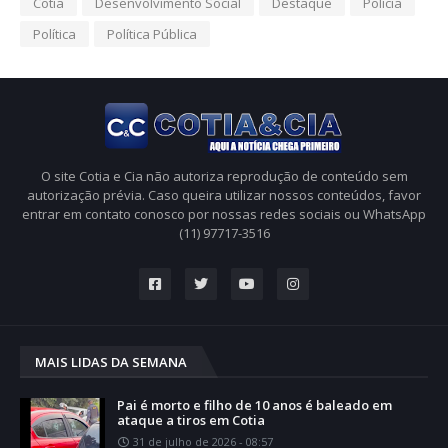
Cotia
Desenvolvimento Social
Destaque
Polícia
Política
Política Pública
O site Cotia e Cia não autoriza reprodução de conteúdo sem
autorização prévia. Caso queira utilizar nossos conteúdos, favor
entrar em contato conosco por nossas redes sociais ou WhatsApp
(11) 97717-3516
MAIS LIDAS DA SEMANA
Pai é morto e filho de 10 anos é baleado em
ataque a tiros em Cotia
31 de julho de 2026 - 08:57