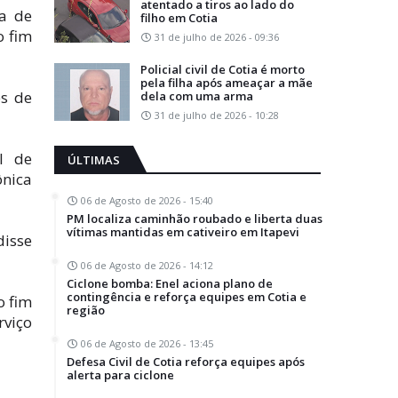
atentado a tiros ao lado do
ta de
filho em Cotia
o fim
31 de julho de 2026 - 09:36
Policial civil de Cotia é morto
pela filha após ameaçar a mãe
es de
dela com uma arma
31 de julho de 2026 - 10:28
l de
ÚLTIMAS
ônica
06 de Agosto de 2026 - 15:40
PM localiza caminhão roubado e liberta duas
vítimas mantidas em cativeiro em Itapevi
disse
06 de Agosto de 2026 - 14:12
Ciclone bomba: Enel aciona plano de
contingência e reforça equipes em Cotia e
o fim
região
rviço
06 de Agosto de 2026 - 13:45
Defesa Civil de Cotia reforça equipes após
alerta para ciclone