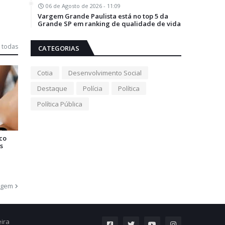
06 de Agosto de 2026 - 11:09
Vargem Grande Paulista está no top 5 da
Grande SP em ranking de qualidade de vida
 todas
CATEGORIAS
Cotia
Desenvolvimento Social
Destaque
Polícia
Política
Política Pública
co
s
agem
eira