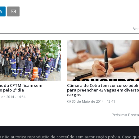
Ver
ns da CPTM ficam sem
Câmara de Cotia tem concurso públi
 pelo 2º dia
para preencher 43 vagas em diverso
cargos
 de 2014 - 14:34
30 de Maio de 2014 - 13:41
Próxima Post
Cia não autoriza reprodução de conteúdo sem autorização prévia. Caso qu