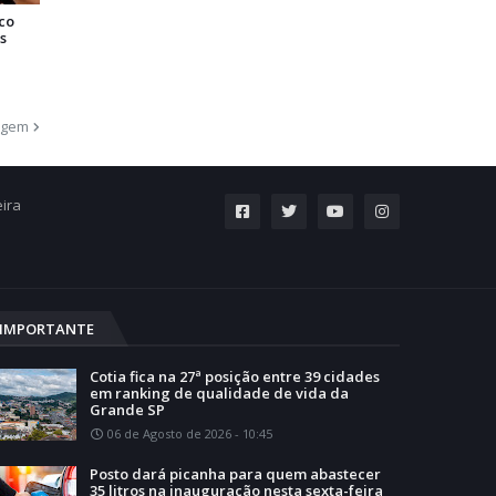
co
s
agem
eira
IMPORTANTE
Cotia fica na 27ª posição entre 39 cidades
em ranking de qualidade de vida da
Grande SP
06 de Agosto de 2026 - 10:45
Posto dará picanha para quem abastecer
35 litros na inauguração nesta sexta-feira