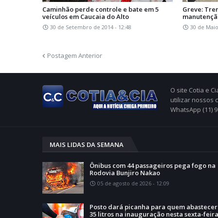
Caminhão perde controle e bate em 5
Greve: Tre
veículos em Caucaia do Alto
manutenção
30 de Setembro de 2014 - 12:48
30 de Maio
Postagem Anterior
O site Cotia e 
utilizar nossos
WhatsApp (11) 
MAIS LIDAS DA SEMANA
Ônibus com 44 passageiros pega fogo na
Rodovia Bunjiro Nakao
05 de agosto de 2026 - 12:09
Posto dará picanha para quem abastecer
35 litros na inauguração nesta sexta-feir