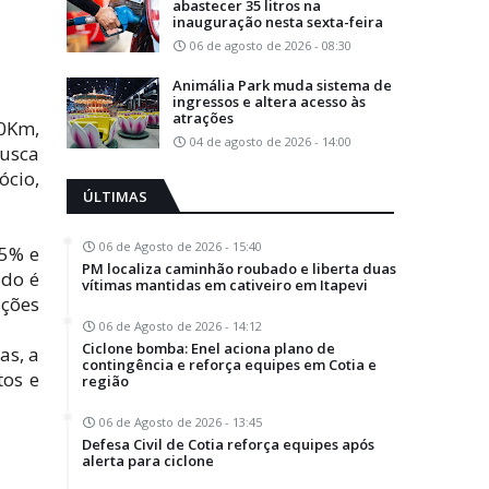
abastecer 35 litros na
inauguração nesta sexta-feira
06 de agosto de 2026 - 08:30
Animália Park muda sistema de
ingressos e altera acesso às
atrações
 0Km,
04 de agosto de 2026 - 14:00
rusca
ócio,
ÚLTIMAS
06 de Agosto de 2026 - 15:40
55% e
PM localiza caminhão roubado e liberta duas
ado é
vítimas mantidas em cativeiro em Itapevi
ções
06 de Agosto de 2026 - 14:12
Ciclone bomba: Enel aciona plano de
as, a
contingência e reforça equipes em Cotia e
tos e
região
06 de Agosto de 2026 - 13:45
Defesa Civil de Cotia reforça equipes após
alerta para ciclone