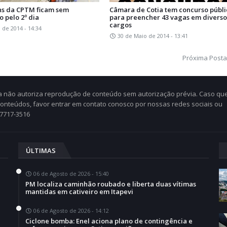
ns da CPTM ficam sem
Câmara de Cotia tem concurso públi
 pelo 2º dia
para preencher 43 vagas em diverso
cargos
 de 2014 - 14:34
30 de Maio de 2014 - 13:41
Próxima Post
Cia não autoriza reprodução de conteúdo sem autorização prévia. Caso qu
 conteúdos, favor entrar em contato conosco por nossas redes sociais ou
97717-3516
ÚLTIMAS
06 de Agosto de 2026 - 15:40
PM localiza caminhão roubado e liberta duas vítimas
mantidas em cativeiro em Itapevi
06 de Agosto de 2026 - 14:12
Ciclone bomba: Enel aciona plano de contingência e
a