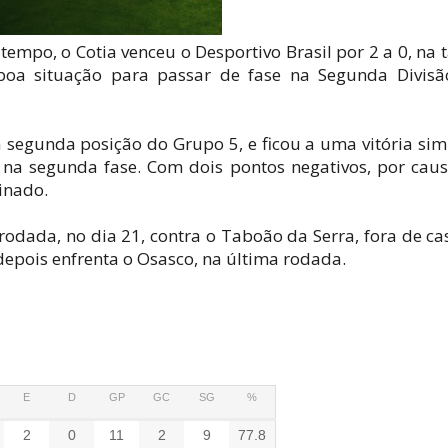
mpo, o Cotia venceu o Desportivo Brasil por 2 a 0, na 
 boa situação para passar de fase na Segunda Divis
 segunda posição do Grupo 5, e ficou a uma vitória sim
a na segunda fase. Com dois pontos negativos, por cau
inado.
rodada, no dia 21, contra o Taboão da Serra, fora de ca
epois enfrenta o Osasco, na última rodada.
E
D
GP
GC
SG
%
2
0
11
2
9
77.8