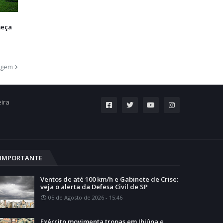
meça
agem
eira
IMPORTANTE
Ventos de até 100 km/h e Gabinete de Crise:
veja o alerta da Defesa Civil de SP
05 de Agosto de 2026 - 15:46
Exército movimenta tropas em Ibiúna e