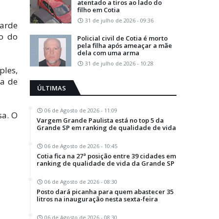
atentado a tiros ao lado do
filho em Cotia
31 de julho de 2026 - 09:36
tarde
ão do
Policial civil de Cotia é morto
pela filha após ameaçar a mãe
dela com uma arma
31 de julho de 2026 - 10:28
ples,
sa de
ÚLTIMAS
06 de Agosto de 2026 - 11:09
sa. O
Vargem Grande Paulista está no top 5 da
Grande SP em ranking de qualidade de vida
06 de Agosto de 2026 - 10:45
Cotia fica na 27ª posição entre 39 cidades em
ranking de qualidade de vida da Grande SP
06 de Agosto de 2026 - 08:30
Posto dará picanha para quem abastecer 35
litros na inauguração nesta sexta-feira
06 de Agosto de 2026 - 08:30