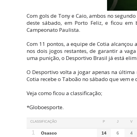
Com gols de Tony e Caio, ambos no segundo te
deste sábado, em Porto Feliz, e ficou em
Campeonato Paulista.
Com 11 pontos, a equipe de Cotia alcançou a
nos dois jogos restantes, de garantir a vag
uma punição, o Desportivo Brasil já está elim
O Desportivo volta a jogar apenas na última 
Cotia recebe o Taboão no sábado que vem e d
Veja como ficou a classificação;
*Globoesporte.
CLASSIFICAÇÃO
P
J
V
1
Osasco
14
6
4