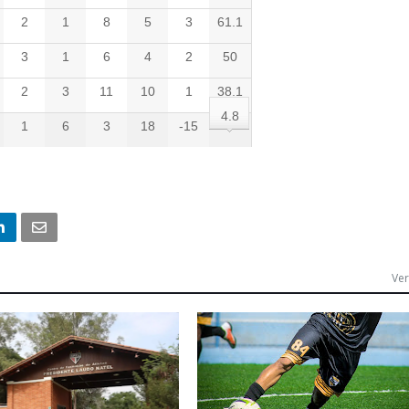
2
1
8
5
3
61.1
3
1
6
4
2
50
2
3
11
10
1
38.1
4.8
1
6
3
18
-15
Ver