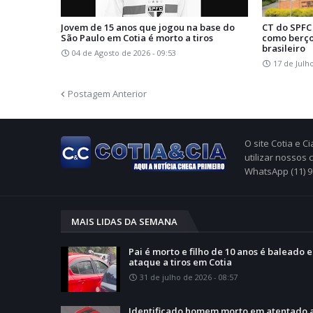
Jovem de 15 anos que jogou na base do
CT do SPFC
São Paulo em Cotia é morto a tiros
como berço
brasileiro
04 de Agosto de 2026 - 09:53
17 de Julh
Postagem Anterior
O site Cotia e 
utilizar nossos
WhatsApp (11) 
MAIS LIDAS DA SEMANA
Pai é morto e filho de 10 anos é baleado 
ataque a tiros em Cotia
31 de julho de 2026 - 08:57
Identificado homem morto em atentado 