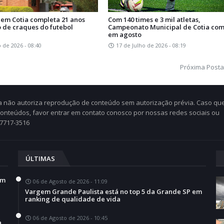
 em Cotia completa 21 anos
Com 140 times e 3 mil atletas,
 de craques do futebol
Campeonato Municipal de Cotia co
em agosto
o de 2026 - 08:40
17 de Julho de 2026 - 08:19
Próxima Post
Cia não autoriza reprodução de conteúdo sem autorização prévia. Caso qu
 conteúdos, favor entrar em contato conosco por nossas redes sociais ou
97717-3516
ÚLTIMAS
em
06 de Agosto de 2026 - 11:09
Vargem Grande Paulista está no top 5 da Grande SP em
ranking de qualidade de vida
06 de Agosto de 2026 - 10:45
a