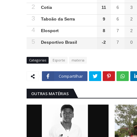
2
Cotia
11
6
3
3
Taboão da Serra
9
6
2
4
Elosport
8
7
2
5
Desportivo Brasil
-2
7
0
Categorias
Esporte
materia
Compartilhar
OUTRAS MATÉRIAS