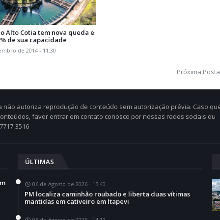
io Alto Cotia tem nova queda e
9 % de sua capacidade
embro de 2014 - 11:30
Próxima Post
Cia não autoriza reprodução de conteúdo sem autorização prévia. Caso qu
 conteúdos, favor entrar em contato conosco por nossas redes sociais ou
97717-3516
ÚLTIMAS
em
06 de Agosto de 2026 - 15:40
PM localiza caminhão roubado e liberta duas vítimas
mantidas em cativeiro em Itapevi
06 de Agosto de 2026 - 14:12