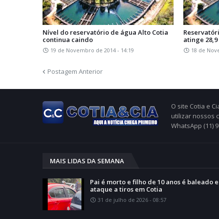
Nível do reservatório de água Alto Cotia
Reservatór
continua caindo
atinge 28,
19 de Novembro de 2014 - 14:19
18 de Nov
Postagem Anterior
O site Cotia e 
utilizar nossos
WhatsApp (11) 
MAIS LIDAS DA SEMANA
Pai é morto e filho de 10 anos é baleado 
ataque a tiros em Cotia
31 de julho de 2026 - 08:57