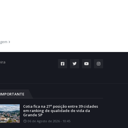
agem
eira
IMPORTANTE
Cotia fica na 27ª posição entre 39 cidades
em ranking de qualidade de vida da
Grande SP
06 de Agosto de 2026 - 10:45